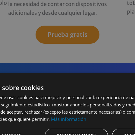
olo
tot
la necesidad de contar con dispositivos
pl
adicionales y desde cualquier lugar.
Prueba gratis
 sobre cookies
iones bajas y transpa
ede usar cookies para mejorar y personalizar la experiencia de n
 seguimiento estadístico, mostrar anuncios personalizados y medi
ede aceptar, rechazar (excepto las estrictamente necesarias) o conf
kies que quiere permitir.
Más información
 PAGUES CUOTAS MENSUAL, PAGA SOLO POR 