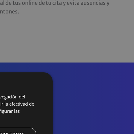
al de tus online de tu cita y evita ausencias y
antones.
rentes
avegación del
r la efectivad de
igurar las
USO