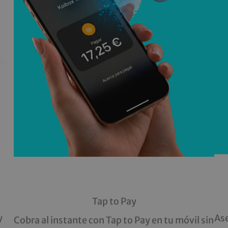
Tap to Pay
y
Ase
Cobra al instante con Tap to Pay en tu móvil sin