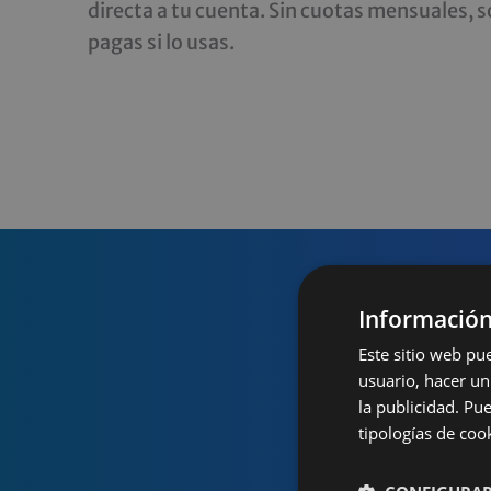
directa a tu cuenta. Sin cuotas mensuales, s
pagas si lo usas.
Información
Comis
Este sitio web pu
usuario, hacer un
la publicidad. Pu
tipologías de coo
NO