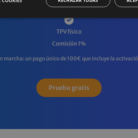
 COOKIES
RECHAZAR TODAS
ACEP
TPV físico
Comisión 1%
marcha: un pago único de 100€ que incluye la activación d
Prueba gratis