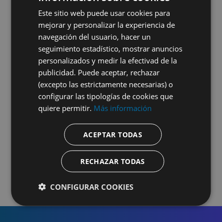
funcione perfectamente.
Este sitio web puede usar cookies para
mejorar y personalizar la experiencia de
navegación del usuario, hacer un
Establece servicios, productos, bonos,
seguimiento estadístico, mostrar anuncios
horarios, … y gestiona tus proveedores,
personalizados y medir la efectivad de la
genera tus pedidos y controla el estado
publicidad. Puede aceptar, rechazar
de los mismos y gestiona el stock
(excepto las estrictamente necesarias) o
fácilmente.
configurar las tipologías de cookies que
quiere permitir.
Más información
Prueba gratis
ACEPTAR TODAS
RECHAZAR TODAS
CONFIGURAR COOKIES