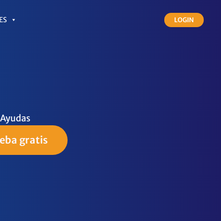
ES
LOGIN
Ayudas
eba gratis