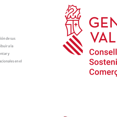
ión de sus
buir a la
ntar y
cionales en el