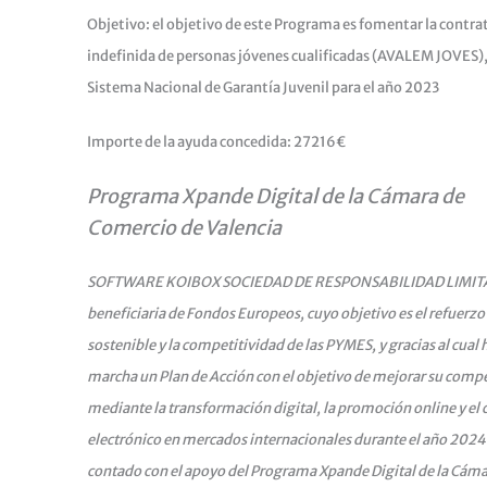
Objetivo: el objetivo de este Programa es fomentar la contra
indefinida de personas jóvenes cualificadas (AVALEM JOVES),
Sistema Nacional de Garantía Juvenil para el año 2023
Importe de la ayuda concedida: 27216€
Programa Xpande Digital de la Cámara de
Comercio de Valencia
SOFTWARE KOIBOX SOCIEDAD DE RESPONSABILIDAD LIMITA
beneficiaria de Fondos Europeos, cuyo objetivo es el refuerzo
sostenible y la competitividad de las PYMES, y gracias al cual 
marcha un Plan de Acción con el objetivo de mejorar su compe
mediante la transformación digital, la promoción online y el
electrónico en mercados internacionales durante el año 2024.
contado con el apoyo del Programa Xpande Digital de la Cám