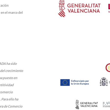
tación
 en el marco del
DA ha sido
 del crecimiento
ha puesto en
titividad
 comercio
 Para ello ha
ara de Comercio