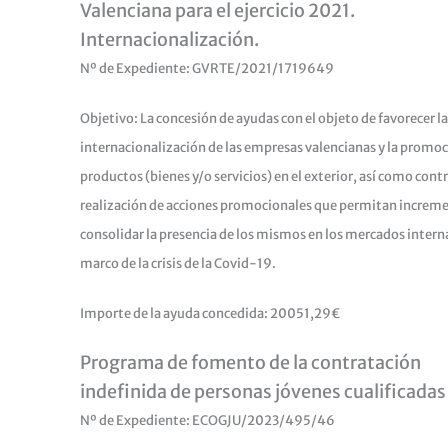
Valenciana para el ejercicio 2021.
Internacionalización.
Nº de Expediente: GVRTE/2021/1719649
Objetivo: La concesión de ayudas con el objeto de favorecer la
internacionalización de las empresas valencianas y la promoc
productos (bienes y/o servicios) en el exterior, así como contri
realización de acciones promocionales que permitan increme
consolidar la presencia de los mismos en los mercados interna
marco de la crisis de la Covid-19.
Importe de la ayuda concedida: 20051,29€
Programa de fomento de la contratación
indefinida de personas jóvenes cualificadas
Nº de Expediente: ECOGJU/2023/495/46