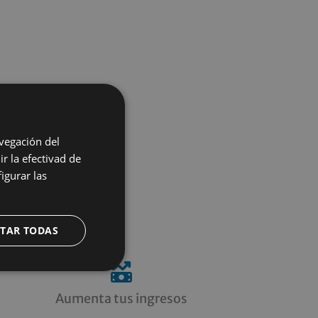
avegación del
r la efectivad de
igurar las
s
TAR TODAS
Aumenta tus ingresos