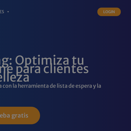
ES
LOGIN
g: Optimiza tu
ne para clientes
elleza
con la herramienta de lista de espera y la
eba gratis