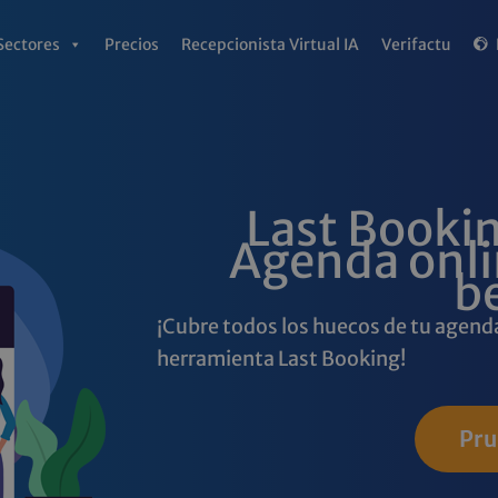
Sectores
Precios
Recepcionista Virtual IA
Verifactu
Last Bookin
Agenda onli
b
¡Cubre todos los huecos de tu agenda 
herramienta Last Booking!
Pru