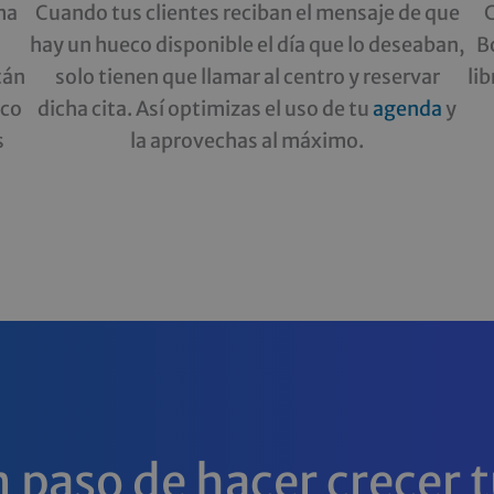
ma
Cuando tus clientes reciban el mensaje de que
C
hay un hueco disponible el día que lo deseaban,
B
tán
solo tienen que llamar al centro y reservar
li
eco
dicha cita. Así optimizas el uso de tu
agenda
y
s
la aprovechas al máximo.
n paso de hacer crecer 