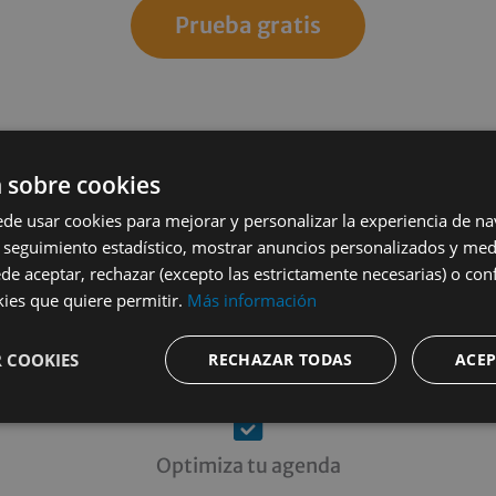
Prueba gratis
 sobre cookies
ede usar cookies para mejorar y personalizar la experiencia de n
 seguimiento estadístico, mostrar anuncios personalizados y medi
ede aceptar, rechazar (excepto las estrictamente necesarias) o conf
kies que quiere permitir.
Más información
Características principale
 COOKIES
RECHAZAR TODAS
ACEP
Optimiza tu agenda