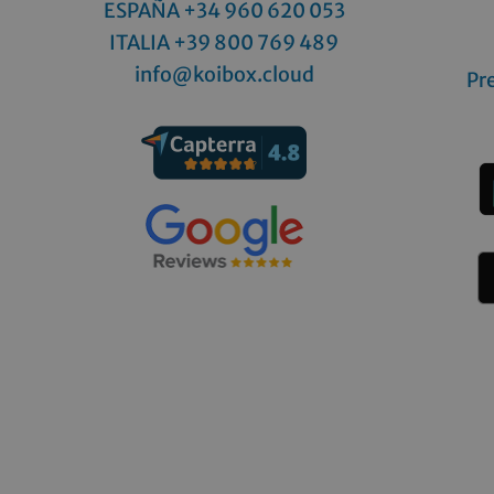
ESPAÑA +34 960 620 053
ITALIA
+39 800 769 489
info@koibox.cloud
Pr