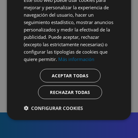
facilidad.
mejorar y personalizar la experiencia de
navegación del usuario, hacer un
seguimiento estadístico, mostrar anuncios
Exportar tus cajas y ventas.
personalizados y medir la efectivad de la
Ingresos y extracciones de efectivo.
publicidad. Puede aceptar, rechazar
(excepto las estrictamente necesarias) o
Estadísticas de tu centro.
configurar las tipologías de cookies que
quiere permitir.
Más información
Prueba gratis
ACEPTAR TODAS
RECHAZAR TODAS
CONFIGURAR COOKIES